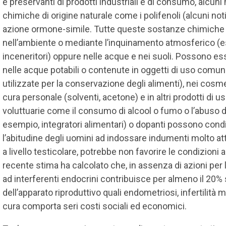
e preservanti di prodotti industriali e di consumo, alcun
chimiche di origine naturale come i polifenoli (alcuni no
azione ormone-simile. Tutte queste sostanze chimich
nell’ambiente o mediante l’inquinamento atmosferico (e
inceneritori) oppure nelle acque e nei suoli. Possono es
nelle acque potabili o contenute in oggetti di uso comun
utilizzate per la conservazione degli alimenti), nei cosmeti
cura personale (solventi, acetone) e in altri prodotti di 
voluttuarie come il consumo di alcool o fumo o l’abuso
esempio, integratori alimentari) o dopanti possono condiz
l’abitudine degli uomini ad indossare indumenti molto at
a livello testicolare, potrebbe non favorire le condizio
recente stima ha calcolato che, in assenza di azioni per l
ad interferenti endocrini contribuisce per almeno il 20% 
dell’apparato riproduttivo quali endometriosi, infertilità 
cura comporta seri costi sociali ed economici.