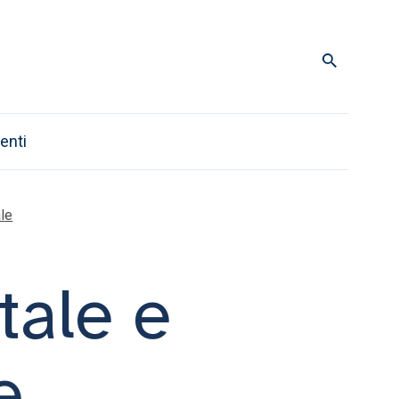
enti
le
ale e
e