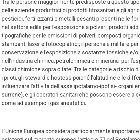
Tra le persone maggiormente predisposte a questo tipo d
delle aziende produttrici di prodotti fitosanitari e gli agr
pesticidi, fertilizzanti e metalli pesanti presenti nelle for
nel settore edile per l’esposizione a polveri, prodotti additiv
tipografiche per le emissioni di polveri, composti organici
stampanti laser e fotocopiatrici; il personale militare pe
conservazione e l’esposizione a sostanze tossiche e/o rad
nell’industria chimica, petrolchimica e mineraria per l’es
classi chimiche sopra citate. Tra le categorie a rischio di 
i piloti, gli steward e hostess poiché l’altitudine e le d
influenzare l’attività dell’asse ipotalamo-ipofisi- organi en
surrene), e gli operatori sanitari che possono essere a
come ad esempio i gas anestetici.
L’Unione Europea considera particolarmente importante in
esistenti sul mercato europeo (articolo 57 del Regolam