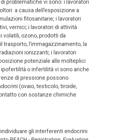
i problematiche vi sono: i lavoratori
icoltori a causa dell’esposizione a
mulazioni fitosanitarie; i lavoratori
i, vernici; i lavoratori di attività
 volatili, ozono, prodotti da
r il trasporto, l’immagazzinamento, la
iazioni ionizzanti; i lavoratori
posizione potenziale alle molteplici
ipofertilità o infertilità vi sono anche
ifferenze di pressione possono
docrini (ovaio, testicolo, tiroide,
 contatto con sostanze chimiche
dividuare gli interferenti endocrini
ento
REACH - Registration, Evaluation,