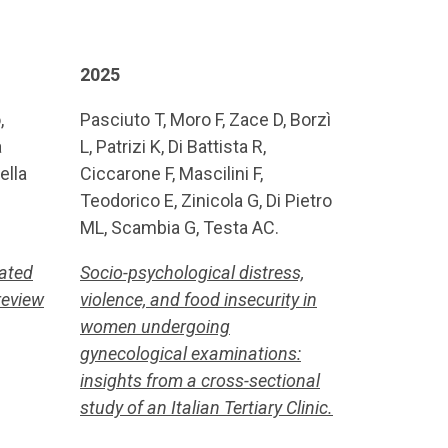
2025
,
Pasciuto T, Moro F, Zace D, Borzì
a
L, Patrizi K, Di Battista R,
ella
Ciccarone F, Mascilini F,
Teodorico E, Zinicola G, Di Pietro
ML, Scambia G, Testa AC.
ated
Socio-psychological distress,
review
violence, and food insecurity in
women undergoing
gynecological examinations:
insights from a cross-sectional
study of an Italian Tertiary Clinic.