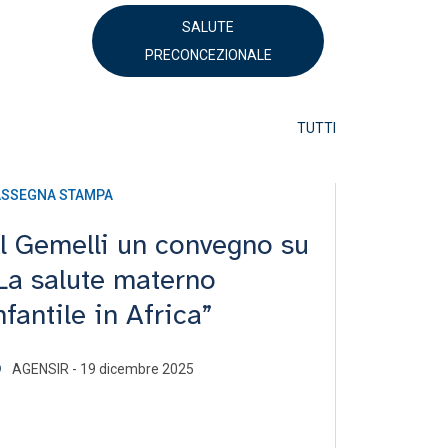
SALUTE
PRECONCEZIONALE
TUTTI
SSEGNA STAMPA
RASSEGNA S
l Gemelli un convegno su
Italia-
La salute materno
nome d
nfantile in Africa”
AVVENIRE 
AGENSIR - 19 dicembre 2025