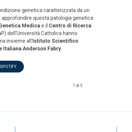
della cooperazione formativa, scientifica
a frontiera che parla di speranza.
NEL NOME DELLA MATERNITÀ
2 di 5