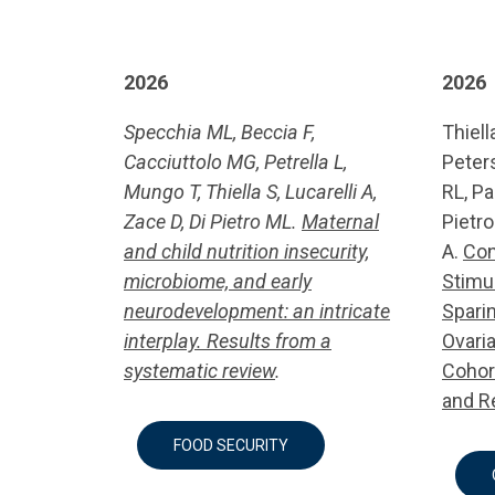
2026
2026
Specchia ML, Beccia F,
Thiell
Cacciuttolo MG, Petrella L,
Peters
Mungo T, Thiella S, Lucarelli A,
RL, Pa
Zace D, Di Pietro ML.
Maternal
Pietro
and child nutrition insecurity,
A.
Con
microbiome, and early
Stimul
neurodevelopment: an intricate
Sparin
interplay. Results from a
Ovari
systematic review
.
Cohor
and R
FOOD SECURITY