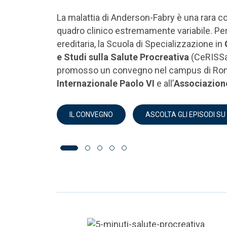
"L’Università Cattolica di Roma fa il punto 
e clinica sulla salute materno-infantile: un
Anzitutto a noi"
LEGGI L'ARTICOLO: ITALIA-AFRICA, ALLEANZA 