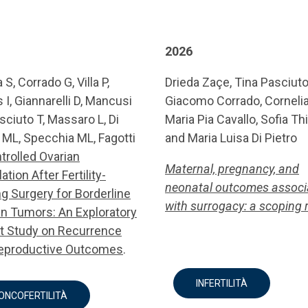
2026
a S, Corrado G, Villa P,
Drieda Zaçe, Tina Pasciuto
 I, Giannarelli D, Mancusi
Giacomo Corrado, Corneli
sciuto T, Massaro L, Di
Maria Pia Cavallo, Sofia Thi
 ML, Specchia ML, Fagotti
and Maria Luisa Di Pietro
trolled Ovarian
Maternal, pregnancy, and
ation After Fertility-
neonatal outcomes associ
g Surgery for Borderline
with surrogacy: a scoping 
an Tumors: An Exploratory
t Study on Recurrence
eproductive Outcomes
.
INFERTILITÀ
ONCOFERTILITÀ