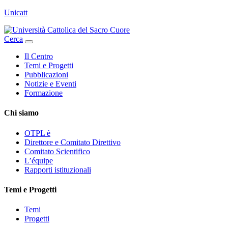
Unicatt
Cerca
Il Centro
Temi e Progetti
Pubblicazioni
Notizie e Eventi
Formazione
Chi siamo
OTPL è
Direttore e Comitato Direttivo
Comitato Scientifico
L’équipe
Rapporti istituzionali
Temi e Progetti
Temi
Progetti