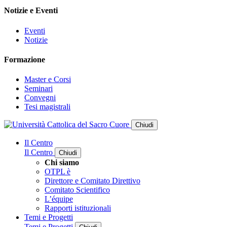
Notizie e Eventi
Eventi
Notizie
Formazione
Master e Corsi
Seminari
Convegni
Tesi magistrali
Chiudi
Il Centro
Il Centro
Chiudi
Chi siamo
OTPL è
Direttore e Comitato Direttivo
Comitato Scientifico
L’équipe
Rapporti istituzionali
Temi e Progetti
Temi e Progetti