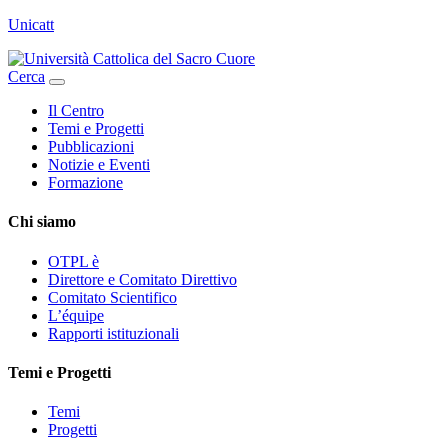
Unicatt
Cerca
Il Centro
Temi e Progetti
Pubblicazioni
Notizie e Eventi
Formazione
Chi siamo
OTPL è
Direttore e Comitato Direttivo
Comitato Scientifico
L’équipe
Rapporti istituzionali
Temi e Progetti
Temi
Progetti