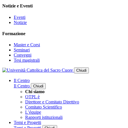
Notizie e Eventi
Eventi
Notizie
Formazione
Master e Corsi
Seminari
Convegni
Tesi magistrali
Chiudi
Il Centro
Il Centro
Chiudi
Chi siamo
OTPL è
Direttore e Comitato Direttivo
Comitato Scientifico
L’équipe
Rapporti istituzionali
Temi e Progetti
Temi e Progetti