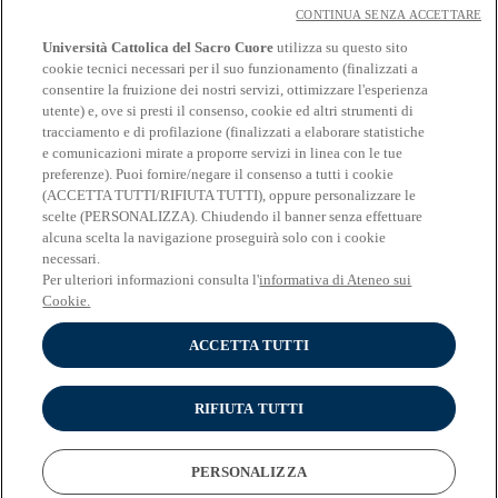
CONTINUA SENZA ACCETTARE
Convegni
Università Cattolica del Sacro Cuore
utilizza su questo sito
Master e Corsi
Apri/chiudi navigazione
cookie tecnici necessari per il suo funzionamento (finalizzati a
Il Master in Didattica dell’Italiano L2
consentire la fruizione dei nostri servizi, ottimizzare l'esperienza
Il Corso di Perfezionamento in Terminologie
utente) e, ove si presti il consenso, cookie ed altri strumenti di
specialistiche e servizi di traduzione
tracciamento e di profilazione (finalizzati a elaborare statistiche
Le Summer School
e comunicazioni mirate a proporre servizi in linea con le tue
MasterClass
preferenze). Puoi fornire/negare il consenso a tutti i cookie
Seminari
(ACCETTA TUTTI/RIFIUTA TUTTI), oppure personalizzare le
Convegni
scelte (PERSONALIZZA). Chiudendo il banner senza effettuare
Tesi magistrali
alcuna scelta la navigazione proseguirà solo con i cookie
necessari.
Contatti
Per ulteriori informazioni consulta l'
informativa di Ateneo sui
Cookie.
Master
ACCETTA TUTTI
© Università Cattolica del Sacro Cuore - Largo A. Gemelli 1, 20123
Milano - PI 02133120150
RIFIUTA TUTTI
Privacy
Cookies
PERSONALIZZA
Impostazione dei Cookies