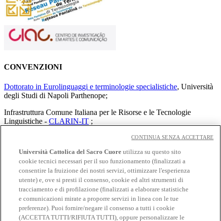
CONVENZIONI
Dottorato in Eurolinguaggi e terminologie specialistiche
, Università
degli Studi di Napoli Parthenope;
Infrastruttura Comune Italiana per le Risorse e le Tecnologie
Linguistiche -
CLARIN-IT
;
Terminology Coordination Unit –
TermCoord
;
CONTINUA SENZA ACCETTARE
Università Cattolica del Sacro Cuore
utilizza su questo sito
Istituto di Linguistica Computazionale “Antonio Zampolli” del
cookie tecnici necessari per il suo funzionamento (finalizzati a
Consiglio Nazionale delle Ricerche
.
consentire la fruizione dei nostri servizi, ottimizzare l'esperienza
Rapporti istituzionali
utente) e, ove si presti il consenso, cookie ed altri strumenti di
tracciamento e di profilazione (finalizzati a elaborare statistiche
OTPL è
e comunicazioni mirate a proporre servizi in linea con le tue
Direttore e Comitato Direttivo
preferenze). Puoi fornire/negare il consenso a tutti i cookie
Comitato Scientifico
(ACCETTA TUTTI/RIFIUTA TUTTI), oppure personalizzare le