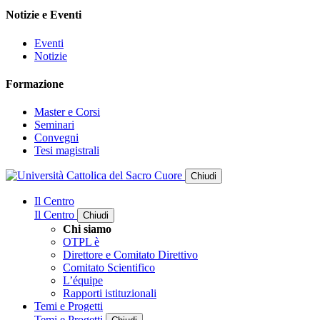
Notizie e Eventi
Eventi
Notizie
Formazione
Master e Corsi
Seminari
Convegni
Tesi magistrali
Chiudi
Il Centro
Il Centro
Chiudi
Chi siamo
OTPL è
Direttore e Comitato Direttivo
Comitato Scientifico
L’équipe
Rapporti istituzionali
Temi e Progetti
Temi e Progetti