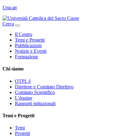
Unicatt
Cerca
Il Centro
Temi e Progetti
Pubblicazioni
Notizie e Eventi
Formazione
Chi siamo
OTPL è
Direttore e Comitato Direttivo
Comitato Scientifico
L’équipe
Rapporti istituzionali
Temi e Progetti
Temi
Progetti