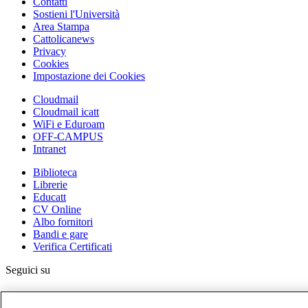
Contatti
Sostieni l'Università
Area Stampa
Cattolicanews
Privacy
Cookies
Impostazione dei Cookies
Cloudmail
Cloudmail icatt
WiFi e Eduroam
OFF-CAMPUS
Intranet
Biblioteca
Librerie
Educatt
CV Online
Albo fornitori
Bandi e gare
Verifica Certificati
Seguici su