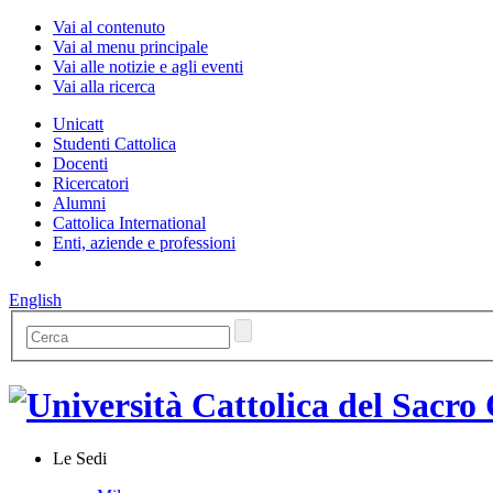
Vai al contenuto
Vai al menu principale
Vai alle notizie e agli eventi
Vai alla ricerca
Unicatt
Studenti Cattolica
Docenti
Ricercatori
Alumni
Cattolica International
Enti, aziende e professioni
English
Le Sedi