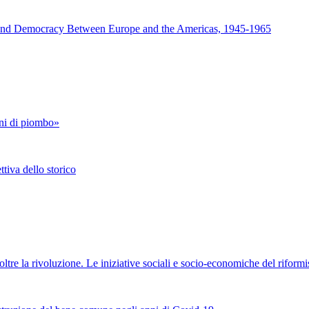
d Democracy Between Europe and the Americas, 1945-1965
i di piombo»
 dello storico
tre la rivoluzione. Le iniziative sociali e socio-economiche del rifor