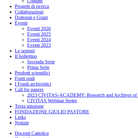
Contatti
Progetti di ricerca
Collaborazioni
Dottorati e Grant
Eventi
Eventi 2026
Eventi 2025
Eventi 2024
Eventi 2023
Le sezioni
Il bollettino
Seconda Serie
Prima Serie
Prodotti scientifici
Fonti orali
I Fondi archivistici
Call for papers
2023 CIVITAS-ACADEMY: Research and Archives of C
CIVITAS Webinar Series
Terza missione
FONDAZIONE GIULIO PASTORE
Links
Notizie
Docenti Cattolica