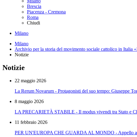
Milano
Brescia
Piacenza - Cremona
Roma
Chiudi
Milano
Milano
Archivio per la storia del movimento sociale cattolico in Itali
Notizie
Notizie
22 maggio 2026
La Rerum Novarum - Protagonisti del suo tempo: Giuseppe Ton
8 maggio 2026
LA PRECARIETÀ STABILE - Il modus vivendi tra Stato e Chies
11 febbraio 2026
PER UN'EUROPA CHE GUARDA AL MONDO - Appello ai cristi