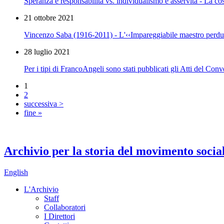
Speranza e responsabilità vs. individualismo e asservità - La c
21 ottobre 2021
Vincenzo Saba (1916-2011) - L'‹‹Impareggiabile maestro perdut
28 luglio 2021
Per i tipi di FrancoAngeli sono stati pubblicati gli Atti del Co
1
2
successiva >
fine »
Archivio per la storia del movimento socia
English
L'Archivio
Staff
Collaboratori
I Direttori