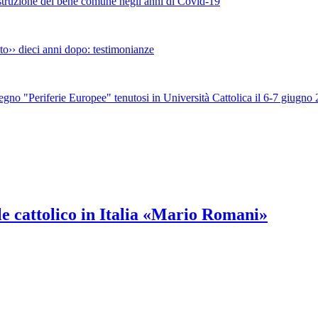
ostruzione del bene comune negli anni di Covid-19
o›› dieci anni dopo: testimonianze
nvegno "Periferie Europee" tenutosi in Università Cattolica il 6-7 giugno
le cattolico in Italia «Mario Romani»