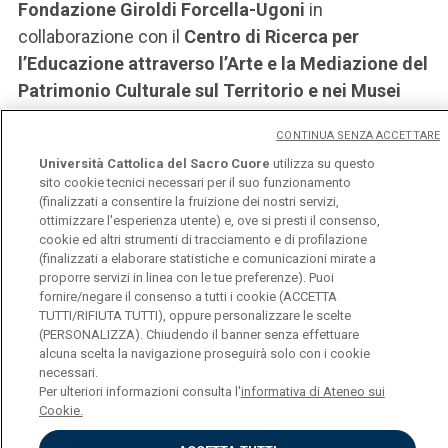
Fondazione Giroldi Forcella-Ugoni
in
collaborazione con il
Centro di Ricerca per
l’Educazione attraverso l’Arte e la Mediazione del
Patrimonio Culturale sul Territorio e nei Musei
(CREA)
dell’
Università Cattolica del Sacro Cuore
CONTINUA SENZA ACCETTARE
di Milano. Il sito è stato finanziato dalla
Università Cattolica del Sacro Cuore
utilizza su questo
Fondazione della Comunità bresciana.
sito cookie tecnici necessari per il suo funzionamento
(finalizzati a consentire la fruizione dei nostri servizi,
vai al sito
ottimizzare l'esperienza utente) e, ove si presti il consenso,
cookie ed altri strumenti di tracciamento e di profilazione
(finalizzati a elaborare statistiche e comunicazioni mirate a
proporre servizi in linea con le tue preferenze). Puoi
fornire/negare il consenso a tutti i cookie (ACCETTA
TUTTI/RIFIUTA TUTTI), oppure personalizzare le scelte
(PERSONALIZZA). Chiudendo il banner senza effettuare
Università Cattolica del Sacro Cuore
alcuna scelta la navigazione proseguirà solo con i cookie
Largo A. Gemelli, 1 - 20123 Milano
necessari.
Privacy
Per ulteriori informazioni consulta l'
informativa di Ateneo sui
Cookies
Cookie.
Impostazione dei Cookies