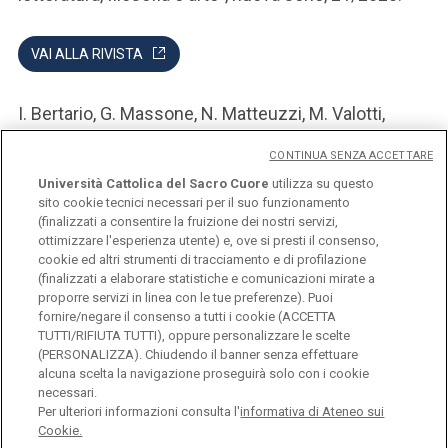
VAI ALLA RIVISTA
I. Bertario, G. Massone, N. Matteuzzi, M. Valotti,
Legami di senso tra territorio, patrimonio e
CONTINUA SENZA ACCETTARE
comunità
, EDUCatt, Milano 2020. L'edizione
Università Cattolica del Sacro Cuore
utilizza su questo
cartacea è disponibile e può essere richiesta al
sito cookie tecnici necessari per il suo funzionamento
servizio di distribuzione EDUCatt (scrivendo a
(finalizzati a consentire la fruizione dei nostri servizi,
ottimizzare l'esperienza utente) e, ove si presti il consenso,
librario.dsu@unicatt.it
o compilando l’ordine online
cookie ed altri strumenti di tracciamento e di profilazione
(finalizzati a elaborare statistiche e comunicazioni mirate a
proporre servizi in linea con le tue preferenze). Puoi
COMPILA L'ORDINE ONLINE
fornire/negare il consenso a tutti i cookie (ACCETTA
TUTTI/RIFIUTA TUTTI), oppure personalizzare le scelte
(PERSONALIZZA). Chiudendo il banner senza effettuare
alcuna scelta la navigazione proseguirà solo con i cookie
necessari.
Università Cattolica del Sacro Cuore
Per ulteriori informazioni consulta l'
informativa di Ateneo sui
Largo A. Gemelli, 1 - 20123 Milano
Cookie.
Privacy