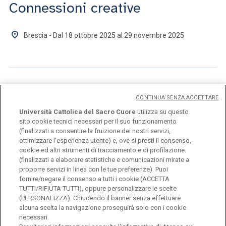
Connessioni creative
Brescia - Dal 18 ottobre 2025 al 29 novembre 2025
PERFORMANCE
CONTINUA SENZA ACCETTARE
Università Cattolica del Sacro Cuore
utilizza su questo
Indagine in sette scene
sito cookie tecnici necessari per il suo funzionamento
(finalizzati a consentire la fruizione dei nostri servizi,
ottimizzare l'esperienza utente) e, ove si presti il consenso,
Milano - 17 ottobre 2025
cookie ed altri strumenti di tracciamento e di profilazione
(finalizzati a elaborare statistiche e comunicazioni mirate a
proporre servizi in linea con le tue preferenze). Puoi
fornire/negare il consenso a tutti i cookie (ACCETTA
TUTTI/RIFIUTA TUTTI), oppure personalizzare le scelte
(PERSONALIZZA). Chiudendo il banner senza effettuare
alcuna scelta la navigazione proseguirà solo con i cookie
necessari.
Università Cattolica del Sacro Cuore