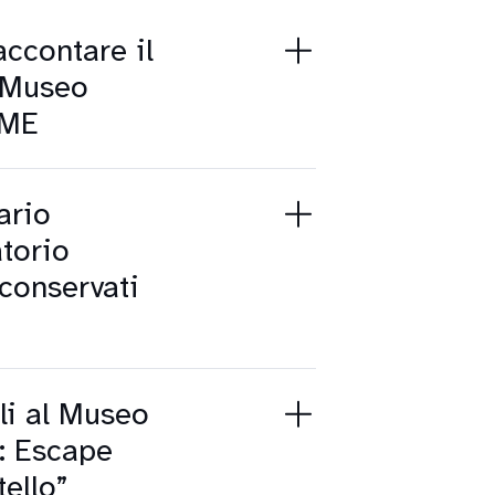
accontare il
l Museo
IME
ario
atorio
conservati
li al Museo
): Escape
ello”