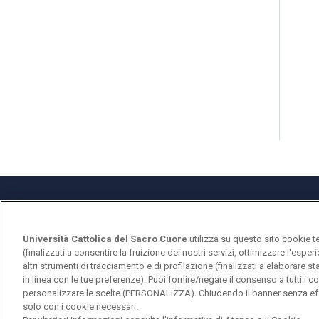
Università Cattolica del Sacro Cuore
utilizza su questo sito cookie t
Università Cattolica del Sacro Cuore
(finalizzati a consentire la fruizione dei nostri servizi, ottimizzare l'espe
Largo A. Gemelli, 1 - 20123 Milano
altri strumenti di tracciamento e di profilazione (finalizzati a elaborare 
in linea con le tue preferenze). Puoi fornire/negare il consenso a tutti 
personalizzare le scelte (PERSONALIZZA). Chiudendo il banner senza eff
solo con i cookie necessari.