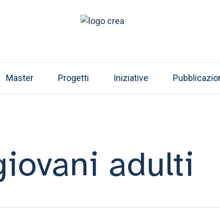
Master
Progetti
Iniziative
Pubblicazio
iovani adulti