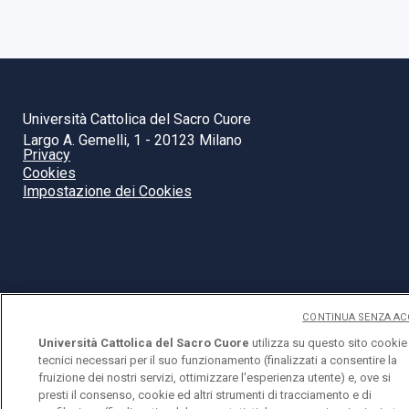
Università Cattolica del Sacro Cuore
Largo A. Gemelli, 1 - 20123 Milano
Privacy
Cookies
Impostazione dei Cookies
CONTINUA SENZA AC
Università Cattolica del Sacro Cuore
utilizza su questo sito cookie
tecnici necessari per il suo funzionamento (finalizzati a consentire la
fruizione dei nostri servizi, ottimizzare l'esperienza utente) e, ove si
presti il consenso, cookie ed altri strumenti di tracciamento e di