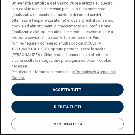
2026 e dedicata al tema
"Incontri e scontri di culture.
Università Cattolica del Sacro Cuore
utilizza su questo
sito cookie tecnici necessari per il suo funzionamento
Per una cultura dell'interculturalità"
.
(finalizzati a consentire la fruizione dei nostri servizi,
ottimizzare l'esperienza utente) e, ove si presti il consenso,
cookie ed altri strumenti di tracciamento e di profilazione
SCARICA LA LOCANDINA
(finalizzati a elaborare statistiche e comunicazioni mirate a
proporre servizi in linea con le tue preferenze). Puoi
fornire/negare il consenso a tutti i cookie (ACCETTA
TUTTI/RIFIUTA TUTTI), oppure personalizzare le scelte
(PERSONALIZZA). Chiudendo il banner senza effettuare
alcuna scelta la navigazione proseguirà solo con i cookie
Università Cattolica del Sacro Cuore
necessari.
Largo A. Gemelli, 1 - 20123 Milano
Per ulteriori informazioni consulta l'
informativa di Ateneo sui
Privacy
Cookie.
Cookies
Impostazione dei Cookies
ACCETTA TUTTI
RIFIUTA TUTTI
PERSONALIZZA