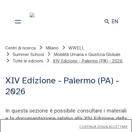
EN
Centri di ricerca
Milano
WWELL
Summer School
Mobilità Umana e Giustizia Globale
Tutte le edizioni
XIV Edizione - Palermo (PA) - 2026
XIV Edizione - Palermo (PA) -
2026
In questa sezione è possibile consultare i materiali
e la documentazione relativi alla XIV Edizione della
Summer School, che si svolgerà a Palermo (PA) nel
CONTINUA SENZA ACCETTARE