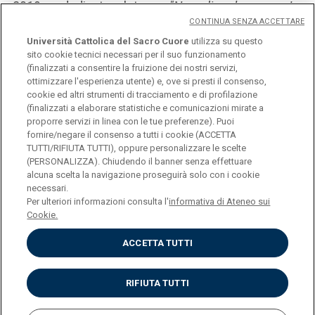
2019 e dedicata al tema
"Non di solo pane. La
CONTINUA SENZA ACCETTARE
religione nei processi migratori"
Università Cattolica del Sacro Cuore
utilizza su questo
sito cookie tecnici necessari per il suo funzionamento
(finalizzati a consentire la fruizione dei nostri servizi,
SCARICA IL PROGRAMMA
ottimizzare l'esperienza utente) e, ove si presti il consenso,
cookie ed altri strumenti di tracciamento e di profilazione
(finalizzati a elaborare statistiche e comunicazioni mirate a
proporre servizi in linea con le tue preferenze). Puoi
SCARICA LA LOCANDINA
fornire/negare il consenso a tutti i cookie (ACCETTA
TUTTI/RIFIUTA TUTTI), oppure personalizzare le scelte
(PERSONALIZZA). Chiudendo il banner senza effettuare
alcuna scelta la navigazione proseguirà solo con i cookie
necessari.
Università Cattolica del Sacro Cuore
Per ulteriori informazioni consulta l'
informativa di Ateneo sui
Largo A. Gemelli, 1 - 20123 Milano
Cookie.
Privacy
Cookies
ACCETTA TUTTI
Impostazione dei Cookies
RIFIUTA TUTTI