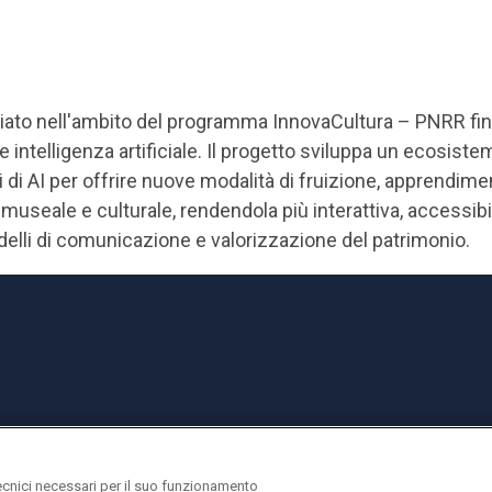
ato nell'ambito del programma InnovaCultura – PNRR final
intelligenza artificiale. Il progetto sviluppa un ecosistem
i di AI per offrire nuove modalità di fruizione, apprendim
a museale e culturale, rendendola più interattiva, accessi
lli di comunicazione e valorizzazione del patrimonio.
ecnici necessari per il suo funzionamento