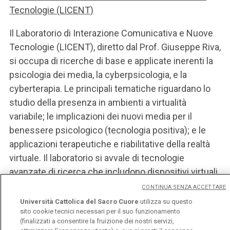
Tecnologie (LICENT)
Il Laboratorio di Interazione Comunicativa e Nuove
Tecnologie (LICENT), diretto dal Prof. Giuseppe Riva,
si occupa di ricerche di base e applicate inerenti la
psicologia dei media, la cyberpsicologia, e la
cyberterapia. Le principali tematiche riguardano lo
studio della presenza in ambienti a virtualità
variabile; le implicazioni dei nuovi media per il
benessere psicologico (tecnologia positiva); e le
applicazioni terapeutiche e riabilitative della realtà
virtuale. Il laboratorio si avvale di tecnologie
avanzate di ricerca che includono dispositivi virtuali
immersivi, strumenti per la misurazione delle
CONTINUA SENZA ACCETTARE
risposte psico-fisiologiche, neurofisiologiche e
Università Cattolica del Sacro Cuore
utilizza su questo
sito cookie tecnici necessari per il suo funzionamento
comportamentali (ad es. eye-tracking).
(finalizzati a consentire la fruizione dei nostri servizi,