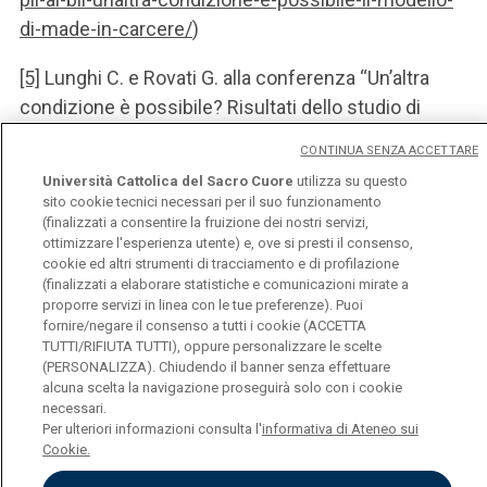
di-made-in-carcere/
)
[5]
Lunghi C. e Rovati G. alla conferenza “Un’altra
condizione è possibile? Risultati dello studio di
fattibilità e analisi degli indicatori del BIL –
CONTINUA SENZA ACCETTARE
Benessere Interno Lordo”, 3 maggio 2023, Sala delle
Università Cattolica del Sacro Cuore
utilizza su questo
conferenze, Fondazione Con Il Sud
sito cookie tecnici necessari per il suo funzionamento
(finalizzati a consentire la fruizione dei nostri servizi,
ottimizzare l'esperienza utente) e, ove si presti il consenso,
cookie ed altri strumenti di tracciamento e di profilazione
(finalizzati a elaborare statistiche e comunicazioni mirate a
proporre servizi in linea con le tue preferenze). Puoi
fornire/negare il consenso a tutti i cookie (ACCETTA
TUTTI/RIFIUTA TUTTI), oppure personalizzare le scelte
Università Cattolica del Sacro Cuore
(PERSONALIZZA). Chiudendo il banner senza effettuare
Largo A. Gemelli, 1 - 20123 Milano
alcuna scelta la navigazione proseguirà solo con i cookie
Privacy
necessari.
Cookies
Per ulteriori informazioni consulta l'
informativa di Ateneo sui
Impostazione dei Cookies
Cookie.