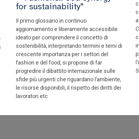
c
for sustainability”
c
a
Il primo glossario in continuo
C
aggiornamento e liberamente accessibile
c
ideato per comprendere il concetto di
-
i
sostenibilità, interpretando termini e temi di
a
p
crescente importanza per i settori del
l
fashion e del food, si propone di far
S
progredire il dibattito internazionale sulle
sfide più urgenti che riguardano l’ambiente,
le risorse disponibili, il rispetto dei diritti dei
lavoratori etc