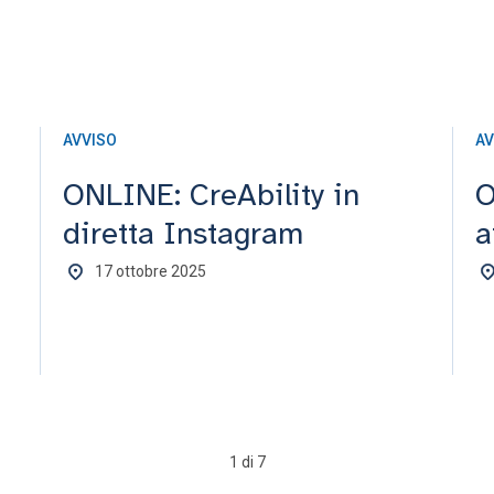
AVVISO
AV
.
ONLINE: CreAbility in
O
diretta Instagram
a
17 ottobre 2025
1 di 7