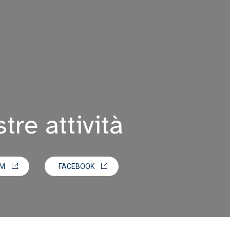
tre attività
AM
FACEBOOK