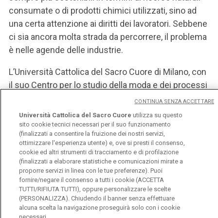
consumate o di prodotti chimici utilizzati, sino ad
una certa attenzione ai diritti dei lavoratori. Sebbene
ci sia ancora molta strada da percorrere, il problema
è nelle agende delle industrie.
L’Università Cattolica del Sacro Cuore di Milano, con
il suo Centro per lo studio della moda e dei processi
culturali (Centro ModaCult), ha tra i suoi obiettivi
CONTINUA SENZA ACCETTARE
quello di approfondire il tema del consumo
Università Cattolica del Sacro Cuore
utilizza su questo
consapevole attraverso la ricerca e la ricerca-
sito cookie tecnici necessari per il suo funzionamento
(finalizzati a consentire la fruizione dei nostri servizi,
azione.
ottimizzare l'esperienza utente) e, ove si presti il consenso,
cookie ed altri strumenti di tracciamento e di profilazione
(finalizzati a elaborare statistiche e comunicazioni mirate a
proporre servizi in linea con le tue preferenze). Puoi
fornire/negare il consenso a tutti i cookie (ACCETTA
TUTTI/RIFIUTA TUTTI), oppure personalizzare le scelte
(PERSONALIZZA). Chiudendo il banner senza effettuare
alcuna scelta la navigazione proseguirà solo con i cookie
Università Cattolica del Sacro Cuore
necessari.