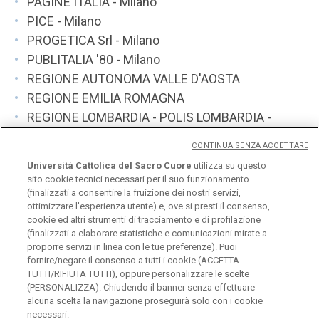
PAGINE ITALIA - Milano
PICE - Milano
PROGETICA Srl - Milano
PUBLITALIA '80 - Milano
REGIONE AUTONOMA VALLE D'AOSTA
REGIONE EMILIA ROMAGNA
REGIONE LOMBARDIA - POLIS LOMBARDIA -
Milano
CONTINUA SENZA ACCETTARE
REGIONE VENETO
Università Cattolica del Sacro Cuore
utilizza su questo
SOCIAL THINGS Srl - Milano
sito cookie tecnici necessari per il suo funzionamento
TELEFONO AMICO ITALIA ONLUS - Trento
(finalizzati a consentire la fruizione dei nostri servizi,
ottimizzare l'esperienza utente) e, ove si presti il consenso,
UMANA FORMA Srl - Marghera (Venezia)
cookie ed altri strumenti di tracciamento e di profilazione
UNI - Milano
(finalizzati a elaborare statistiche e comunicazioni mirate a
proporre servizi in linea con le tue preferenze). Puoi
UNICREDITO ITALIANO - Milano
fornire/negare il consenso a tutti i cookie (ACCETTA
TUTTI/RIFIUTA TUTTI), oppure personalizzare le scelte
(PERSONALIZZA). Chiudendo il banner senza effettuare
alcuna scelta la navigazione proseguirà solo con i cookie
necessari.