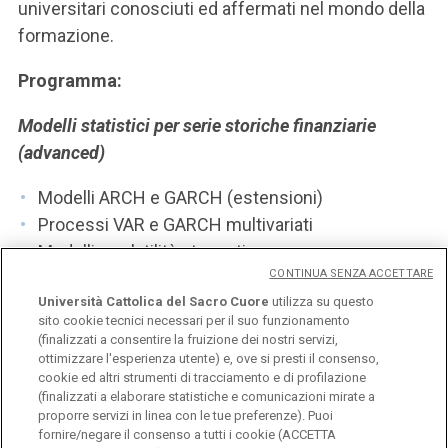
universitari conosciuti ed affermati nel mondo della
formazione.
Programma:
Modelli statistici per serie storiche finanziarie
(advanced)
Modelli ARCH e GARCH (estensioni)
Processi VAR e GARCH multivariati
Modelli a volatilità stocastica
CONTINUA SENZA ACCETTARE
Modelli a memoria lunga
Università Cattolica del Sacro Cuore
utilizza su questo
Modelli specifici per i mercati finanziari
sito cookie tecnici necessari per il suo funzionamento
(finalizzati a consentire la fruizione dei nostri servizi,
ottimizzare l'esperienza utente) e, ove si presti il consenso,
Modelli per la previsione dei tassi di interesse
cookie ed altri strumenti di tracciamento e di profilazione
Modelli VaR
(finalizzati a elaborare statistiche e comunicazioni mirate a
proporre servizi in linea con le tue preferenze). Puoi
Modelli per l'Asset Management
fornire/negare il consenso a tutti i cookie (ACCETTA