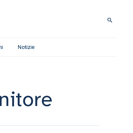
ni
Notizie
nitore