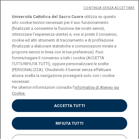
e capire come può essere di supporto al tuo
CONTINUA SENZA ACCETTARE
percorso creativo e professionale.
Università Cattolica del Sacro Cuore
utilizza su questo
sito cookie tecnici necessari per il suo funzionamento
Per maggiori informazioni, visita il sito ufficiale del
(finalizzati a consentire la fruizione dei nostri servizi,
progetto CreAbility,
www.creability.it
ottimizzare l'esperienza utente) e, ove si presti il consenso,
cookie ed altri strumenti di tracciamento e di profilazione
(finalizzati a elaborare statistiche e comunicazioni mirate a
proporre servizi in linea con le tue preferenze). Puoi
fornire/negare il consenso a tutti i cookie (ACCETTA
TUTTI/RIFIUTA TUTTI), oppure personalizzare le scelte
(PERSONALIZZA). Chiudendo il banner senza effettuare
alcuna scelta la navigazione proseguirà solo con i cookie
necessari.
Università Cattolica del Sacro Cuore
Per ulteriori informazioni consulta l'
informativa di Ateneo sui
Largo A. Gemelli, 1 - 20123 Milano
Cookie.
Privacy
Cookies
ACCETTA TUTTI
Impostazione dei Cookies
RIFIUTA TUTTI