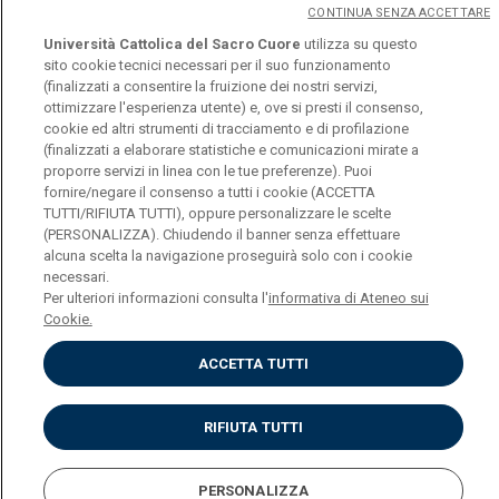
CONTINUA SENZA ACCETTARE
Creability - corsi
Università Cattolica del Sacro Cuore
utilizza su questo
sito cookie tecnici necessari per il suo funzionamento
(finalizzati a consentire la fruizione dei nostri servizi,
ottimizzare l'esperienza utente) e, ove si presti il consenso,
cookie ed altri strumenti di tracciamento e di profilazione
(finalizzati a elaborare statistiche e comunicazioni mirate a
proporre servizi in linea con le tue preferenze). Puoi
fornire/negare il consenso a tutti i cookie (ACCETTA
Università Cattolica del Sacro Cuore
TUTTI/RIFIUTA TUTTI), oppure personalizzare le scelte
Largo A. Gemelli, 1 - 20123 Milano
(PERSONALIZZA). Chiudendo il banner senza effettuare
Privacy
alcuna scelta la navigazione proseguirà solo con i cookie
Cookies
necessari.
Impostazione dei Cookies
Per ulteriori informazioni consulta l'
informativa di Ateneo sui
Cookie.
ACCETTA TUTTI
RIFIUTA TUTTI
PERSONALIZZA