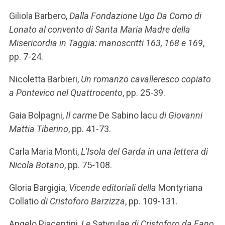
Giliola Barbero,
Dalla Fondazione Ugo Da Como di
Lonato al convento di Santa Maria Madre della
Misericordia in Taggia: manoscritti 163, 168 e 169
,
pp. 7-24.
Nicoletta Barbieri,
Un romanzo cavalleresco copiato
a Pontevico nel Quattrocento
, pp. 25-39.
Gaia Bolpagni,
Il carme
De Sabino lacu
di Giovanni
Mattia Tiberino
, pp. 41-73.
Carla Maria Monti,
L'Isola del Garda in una lettera di
Nicola Botano
, pp. 75-108.
Gloria Bargigia,
Vicende editoriali della
Montyriana
Collatio
di Cristoforo Barzizza
, pp. 109-131.
Angelo Piacentini,
Le
Satyrulae
di Cristoforo da Fano