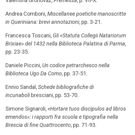
Valentina Grohovaz,
Premessa
, p. VII-X.
Andrea Comboni,
Miscellanee poetiche manoscritte
in Queriniana: brevi annotazioni
, pp. 3-21.
Francesca Toscani,
Gli «Statuta Collegii Natariorum
Brixiae» del 1432 nella Biblioteca Palatina di Parma
,
pp. 23-35.
Daniele Piccini,
Un codice petrarchesco nella
Biblioteca Ugo Da Como
, pp. 37-51.
Ennio Sandal,
Schede bibliografiche di
incunaboli
bresciani, pp. 53-70.
Simone Signaroli,
«Hortare tuos discipulos ad libros
emendos»: i rapporti fra scuola e tipografia nella
Brescia di fine Quattrocento
, pp. 71-93.