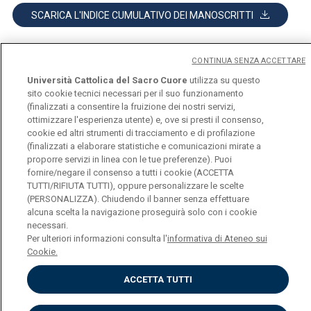
SCARICA L'INDICE CUMULATIVO DEI MANOSCRITTI
CONTINUA SENZA ACCETTARE
Università Cattolica del Sacro Cuore
utilizza su questo
sito cookie tecnici necessari per il suo funzionamento
(finalizzati a consentire la fruizione dei nostri servizi,
ottimizzare l'esperienza utente) e, ove si presti il consenso,
Università Cattolica del Sacro Cuore
cookie ed altri strumenti di tracciamento e di profilazione
Largo A. Gemelli, 1 - 20123 Milano
(finalizzati a elaborare statistiche e comunicazioni mirate a
Privacy
proporre servizi in linea con le tue preferenze). Puoi
Cookies
fornire/negare il consenso a tutti i cookie (ACCETTA
Impostazione dei Cookies
TUTTI/RIFIUTA TUTTI), oppure personalizzare le scelte
(PERSONALIZZA). Chiudendo il banner senza effettuare
alcuna scelta la navigazione proseguirà solo con i cookie
necessari.
Per ulteriori informazioni consulta l'
informativa di Ateneo sui
Cookie.
ACCETTA TUTTI