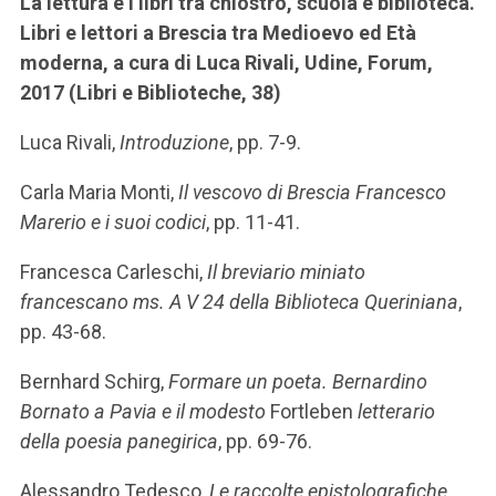
La lettura e i libri tra chiostro, scuola e biblioteca.
Libri e lettori a Brescia tra Medioevo ed Età
moderna, a cura di Luca Rivali, Udine, Forum,
2017 (Libri e Biblioteche, 38)
Luca Rivali,
Introduzione
, pp. 7-9.
Carla Maria Monti,
Il vescovo di Brescia Francesco
Marerio e i suoi codici
, pp. 11-41.
Francesca Carleschi,
Il breviario miniato
francescano ms. A V 24 della Biblioteca Queriniana
,
pp. 43-68.
Bernhard Schirg,
Formare un poeta. Bernardino
Bornato a Pavia e il modesto
Fortleben
letterario
della poesia panegirica
, pp. 69-76.
Alessandro Tedesco,
Le raccolte epistolografiche