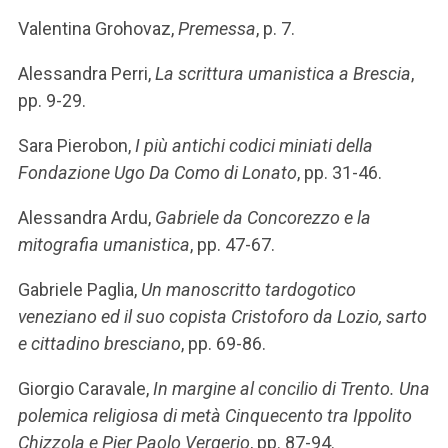
Valentina Grohovaz,
Premessa
, p. 7.
Alessandra Perri,
La scrittura umanistica a Brescia
,
pp. 9-29.
Sara Pierobon,
I più antichi codici miniati della
Fondazione Ugo Da Como
di Lonato
, pp. 31-46.
Alessandra Ardu,
Gabriele da Concorezzo e la
mitografia umanistica
, pp. 47-67.
Gabriele Paglia,
Un manoscritto tardogotico
veneziano ed il suo copista Cristoforo da Lozio, sarto
e cittadino bresciano
, pp. 69-86.
Giorgio Caravale,
In margine al concilio di Trento. Una
polemica religiosa di metà Cinquecento tra Ippolito
Chizzola e Pier Paolo Vergerio
, pp. 87-94.