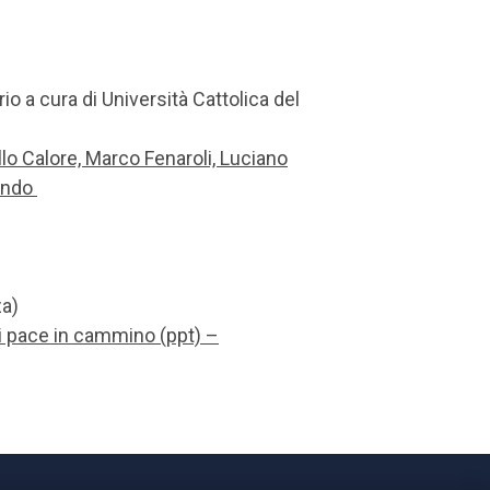
io a cura di Università Cattolica del
o Calore, Marco Fenaroli, Luciano
sindo
a)
di pace in cammino (ppt) –