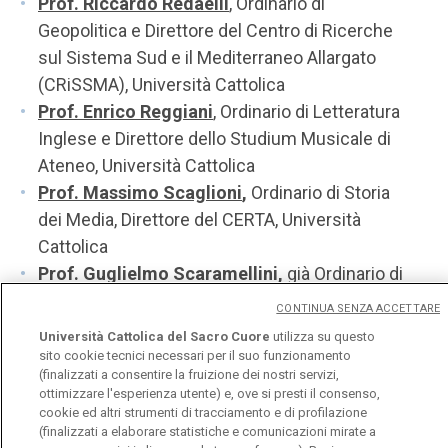
Prof. Riccardo Redaelli
, Ordinario di
Geopolitica e Direttore del Centro di Ricerche
sul Sistema Sud e il Mediterraneo Allargato
(CRiSSMA), Università Cattolica
Prof. Enrico Reggiani
,
Ordinario di Letteratura
Inglese e Direttore dello Studium Musicale di
Ateneo, Università Cattolica
Prof. Massimo Scaglioni
,
Ordinario di Storia
dei Media, Direttore del CERTA, Università
Cattolica
Prof. Guglielmo Scaramellini,
già Ordinario di
Geografia, Università di Milano
CONTINUA SENZA ACCETTARE
Prof. Claudio Visentin
, Università della
Università Cattolica del Sacro Cuore
utilizza su questo
Svizzera Italiana e Direttore della Scuola del
sito cookie tecnici necessari per il suo funzionamento
(finalizzati a consentire la fruizione dei nostri servizi,
Viaggio
ottimizzare l'esperienza utente) e, ove si presti il consenso,
cookie ed altri strumenti di tracciamento e di profilazione
(finalizzati a elaborare statistiche e comunicazioni mirate a