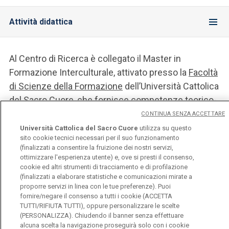
Attività didattica
Al Centro di Ricerca è collegato il Master in
Formazione Interculturale, attivato presso la
Facoltà
di Scienze della Formazione
dell’Università Cattolica
del Sacro Cuore, che fornisce competenze teorico-
pratiche nel campo della formazione interculturale e
CONTINUA SENZA ACCETTARE
delle relazioni etniche, mirate all’integrazione e
Università Cattolica del Sacro Cuore
utilizza su questo
sito cookie tecnici necessari per il suo funzionamento
all’inclusione sociale, in particolare delle fasce più
(finalizzati a consentire la fruizione dei nostri servizi,
deboli.
ottimizzare l'esperienza utente) e, ove si presti il consenso,
cookie ed altri strumenti di tracciamento e di profilazione
(finalizzati a elaborare statistiche e comunicazioni mirate a
proporre servizi in linea con le tue preferenze). Puoi
fornire/negare il consenso a tutti i cookie (ACCETTA
TUTTI/RIFIUTA TUTTI), oppure personalizzare le scelte
(PERSONALIZZA). Chiudendo il banner senza effettuare
alcuna scelta la navigazione proseguirà solo con i cookie