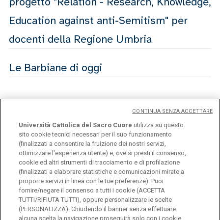
progetto "Relation - Research, Knowledge,
Education against anti-Semitism" per
docenti della Regione Umbria
Le Barbiane di oggi
Notizie
CONTINUA SENZA ACCETTARE
Università Cattolica del Sacro Cuore
utilizza su questo
sito cookie tecnici necessari per il suo funzionamento
(finalizzati a consentire la fruizione dei nostri servizi,
Presentazione libro
ottimizzare l'esperienza utente) e, ove si presti il consenso,
cookie ed altri strumenti di tracciamento e di profilazione
(finalizzati a elaborare statistiche e comunicazioni mirate a
Insegnare la shoah nel mondo attuale
proporre servizi in linea con le tue preferenze). Puoi
fornire/negare il consenso a tutti i cookie (ACCETTA
TUTTI/RIFIUTA TUTTI), oppure personalizzare le scelte
(PERSONALIZZA). Chiudendo il banner senza effettuare
alcuna scelta la navigazione proseguirà solo con i cookie