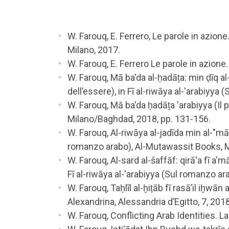
W. Farouq, E. Ferrero, Le parole in azio
Milano, 2017.
W. Farouq, E. Ferrero Le parole in azion
W. Farouq, Mā ba'da al-ḥadāṯa: min ḍīq al-
dell’essere), in Fī al-riwāya al-'arabi
W. Farouq, Mā ba'da ḥadāṯa 'arabiyya (
Milano/Baghdad, 2018, pp. 131-156.
W. Farouq, Al-riwāya al-jadīda min al-"mā 
romanzo arabo), Al-Mutawassit Books, M
W. Farouq, Al-sard al-šaffāf: qirā'a fī a
Fī al-riwāya al-'arabiyya (Sul romanzo
W. Farouq, Taḥlīl al-ḫiṭāb fī rasā’il iḫwān
Alexandrina, Alessandria d’Egitto, 7, 2018
W. Farouq, Conflicting Arab Identities. 