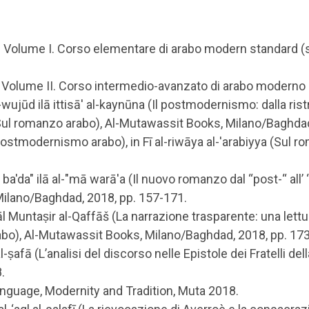
ne. Volume I. Corso elementare di arabo modern standard (s
e. Volume II. Corso intermedio-avanzato di arabo moderno 
wujūd ilā ittisā' al-kaynūna (Il postmodernismo: dalla rist
yya (Sul romanzo arabo), Al-Mutawassit Books, Milano/Baghda
Il postmodernismo arabo), in Fī al-riwāya al-'arabiyya (Su
ba'da" ilā al-"mā warā'a (Il nuovo romanzo dal “post-“ all’ “o
ilano/Baghdad, 2018, pp. 157-171.
'māl Muntaṣir al-Qaffāš (La narrazione trasparente: una lettu
 arabo), Al-Mutawassit Books, Milano/Baghdad, 2018, pp. 17
 al-ṣafā (L’analisi del discorso nelle Epistole dei Fratelli d
.
Language, Modernity and Tradition, Muta 2018.