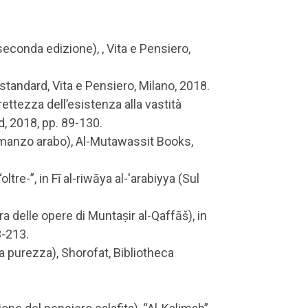
econda edizione), , Vita e Pensiero,
standard, Vita e Pensiero, Milano, 2018.
rettezza dell’esistenza alla vastità
d, 2018, pp. 89-130.
l romanzo arabo), Al-Mutawassit Books,
ltre-”, in Fī al-riwāya al-'arabiyya (Sul
ra delle opere di Muntaṣir al-Qaffāš), in
3-213.
ella purezza), Shorofat, Bibliotheca