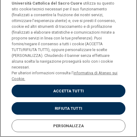
Università Cattolica del Sacro Cuore
utilizza su questo
sito cookie tecnici necessari per il suo funzionamento
(finalizzati a consentire la fruizione dei nostri servizi,
ottimizzare l'esperienza utente) e, ove si presti il consenso,
cookie ed altri strumenti di tracciamento e di profilazione
(finalizzati a elaborare statistiche e comunicazioni mirate a
proporre servizi in linea con le tue preferenze). Puoi
fornire/negare il consenso a tutti i cookie (ACCETTA
Università Cattolica del Sacro Cuore
TUTTI/RIFIUTA TUTTI), oppure personalizzare le scelte
Largo A. Gemelli, 1 - 20123 Milano
(PERSONALIZZA). Chiudendo il banner senza effettuare
Privacy
alcuna scelta la navigazione proseguirà solo con i cookie
Cookies
necessari.
Impostazione dei Cookies
Per ulteriori informazioni consulta l'
informativa di Ateneo sui
Cookie.
ACCETTA TUTTI
RIFIUTA TUTTI
PERSONALIZZA