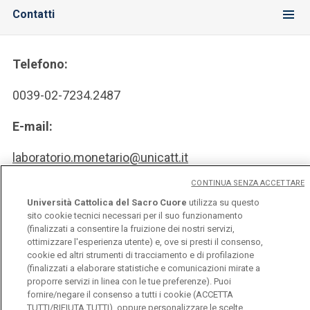
Contatti
Telefono:
0039-02-7234.2487
E-mail:
laboratorio.monetario@unicatt.it
CONTINUA SENZA ACCETTARE
Orari segreteria:
Università Cattolica del Sacro Cuore
utilizza su questo
sito cookie tecnici necessari per il suo funzionamento
da Lunedì a Venerdì
(finalizzati a consentire la fruizione dei nostri servizi,
dalle 9.00 alle 13.00
ottimizzare l'esperienza utente) e, ove si presti il consenso,
cookie ed altri strumenti di tracciamento e di profilazione
(finalizzati a elaborare statistiche e comunicazioni mirate a
proporre servizi in linea con le tue preferenze). Puoi
fornire/negare il consenso a tutti i cookie (ACCETTA
TUTTI/RIFIUTA TUTTI), oppure personalizzare le scelte