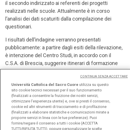
il secondo indirizzato ai referenti dei progetti
realizzati nelle scuole. Attualmente è in corso
l’analisi dei dati scaturiti dalla compilazione dei
questionari.
I risultati dell’indagine verranno presentati
pubblicamente: a partire dagli esiti della rilevazione,
è intenzione del Centro Studi, in accordo con il
C.S.A. di Brescia, suggerire itinerari di formazione
sul tema, debitamente rivolti a docenti e
CONTINUA SENZA ACCETTARE
alunni/studenti.
Università Cattolica del Sacro Cuore
utilizza su questo
sito cookie tecnici necessari per il suo funzionamento
Il questionario
(pdf)
(finalizzati a consentire la fruizione dei nostri servizi,
ottimizzare l'esperienza utente) e, ove si presti il consenso,
cookie ed altri strumenti di tracciamento e di profilazione
(finalizzati a elaborare statistiche e comunicazioni mirate a
proporre servizi in linea con le tue preferenze). Puoi
fornire/negare il consenso a tutti i cookie (ACCETTA
TUTTI/RIFIUTA TUTTI), oppure personalizzare le scelte