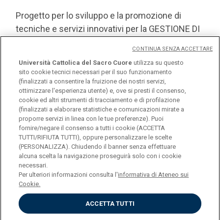
Progetto per lo sviluppo e la promozione di
tecniche e servizi innovativi per la GESTIONE DI
PRECISIONE DELLA NUTRIZIONE MINERALE DEL
CONTINUA SENZA ACCETTARE
VIGNETO
Università Cattolica del Sacro Cuore
utilizza su questo
sito cookie tecnici necessari per il suo funzionamento
(finalizzati a consentire la fruizione dei nostri servizi,
SCOPRI DI PIÙ
ottimizzare l'esperienza utente) e, ove si presti il consenso,
cookie ed altri strumenti di tracciamento e di profilazione
(finalizzati a elaborare statistiche e comunicazioni mirate a
proporre servizi in linea con le tue preferenze). Puoi
fornire/negare il consenso a tutti i cookie (ACCETTA
TUTTI/RIFIUTA TUTTI), oppure personalizzare le scelte
(PERSONALIZZA). Chiudendo il banner senza effettuare
alcuna scelta la navigazione proseguirà solo con i cookie
necessari.
Università Cattolica del Sacro Cuore
Per ulteriori informazioni consulta l'
informativa di Ateneo sui
Largo A. Gemelli, 1 - 20123 Milano
Cookie.
Privacy
Cookies
ACCETTA TUTTI
Impostazione dei Cookies