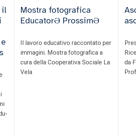
il
Mostra fotografica
Asc
i
EducatorƏ ProssimƏ
asc
 e
Il lavoro educativo raccontato per
Pres
s
immagini. Mostra fotografica a
Ric
cura della Cooperativa Sociale La
da F
Vela
Pro
e
i
ni
du-