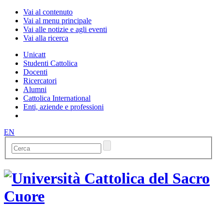
Vai al contenuto
Vai al menu principale
Vai alle notizie e agli eventi
Vai alla ricerca
Unicatt
Studenti Cattolica
Docenti
Ricercatori
Alumni
Cattolica International
Enti, aziende e professioni
EN