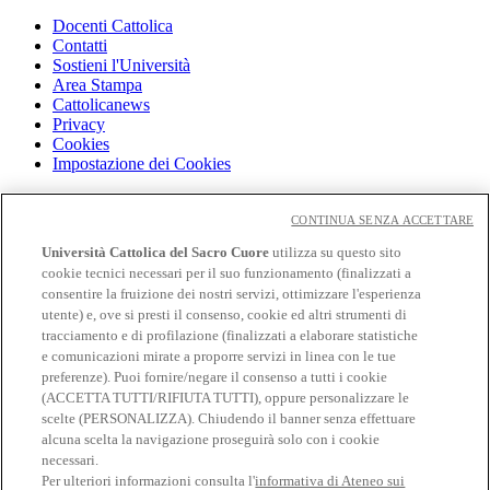
Docenti Cattolica
Contatti
Sostieni l'Università
Area Stampa
Cattolicanews
Privacy
Cookies
Impostazione dei Cookies
Cloudmail
Cloudmail icatt
CONTINUA SENZA ACCETTARE
WiFi e Eduroam
Università Cattolica del Sacro Cuore
utilizza su questo sito
OFF-CAMPUS
cookie tecnici necessari per il suo funzionamento (finalizzati a
Intranet
consentire la fruizione dei nostri servizi, ottimizzare l'esperienza
utente) e, ove si presti il consenso, cookie ed altri strumenti di
Biblioteca
Librerie
tracciamento e di profilazione (finalizzati a elaborare statistiche
Educatt
e comunicazioni mirate a proporre servizi in linea con le tue
CV Online
preferenze). Puoi fornire/negare il consenso a tutti i cookie
Albo fornitori
(ACCETTA TUTTI/RIFIUTA TUTTI), oppure personalizzare le
Bandi e gare
scelte (PERSONALIZZA). Chiudendo il banner senza effettuare
Verifica Certificati
alcuna scelta la navigazione proseguirà solo con i cookie
necessari.
Seguici su
Per ulteriori informazioni consulta l'
informativa di Ateneo sui