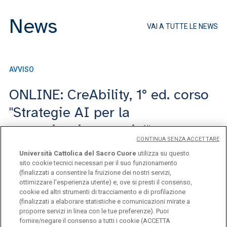
News
VAI A TUTTE LE NEWS
AVVISO
AV
ONLINE: CreAbility, 1° ed. corso
O
"Strategie AI per la
I
comunicazione social"
CONTINUA SENZA ACCETTARE
10 dicembre 2025
Università Cattolica del Sacro Cuore
utilizza su questo
sito cookie tecnici necessari per il suo funzionamento
(finalizzati a consentire la fruizione dei nostri servizi,
ottimizzare l'esperienza utente) e, ove si presti il consenso,
cookie ed altri strumenti di tracciamento e di profilazione
1 di 9
(finalizzati a elaborare statistiche e comunicazioni mirate a
proporre servizi in linea con le tue preferenze). Puoi
fornire/negare il consenso a tutti i cookie (ACCETTA