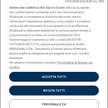
CONTINUA SENZA ACCETTARE
In collaborazione con il Centro Ricerche Teatrali
Università Cattolica del Sacro Cuore
utilizza su questo
“Teatro Educazione” di Fagnano Olona (VA)
sito cookie tecnici necessari per il suo funzionamento
(finalizzati a consentire la fruizione dei nostri servizi,
ottimizzare l'esperienza utente) e, ove si presti il consenso,
cookie ed altri strumenti di tracciamento e di profilazione
SCARICA LA LOCANDINA
(finalizzati a elaborare statistiche e comunicazioni mirate a
proporre servizi in linea con le tue preferenze). Puoi
fornire/negare il consenso a tutti i cookie (ACCETTA
TUTTI/RIFIUTA TUTTI), oppure personalizzare le scelte
(PERSONALIZZA). Chiudendo il banner senza effettuare
alcuna scelta la navigazione proseguirà solo con i cookie
necessari.
Università Cattolica del Sacro Cuore
Per ulteriori informazioni consulta l'
informativa di Ateneo sui
Largo A. Gemelli, 1 - 20123 Milano
Cookie.
Privacy
Cookies
ACCETTA TUTTI
Impostazione dei Cookies
RIFIUTA TUTTI
PERSONALIZZA